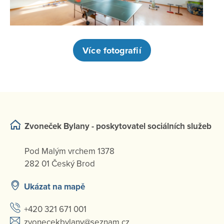
Více fotografií
Zvoneček Bylany - poskytovatel sociálních služeb
Pod Malým vrchem 1378
282 01 Český Brod
Ukázat na mapě
+420 321 671 001
zvonecekbylany@seznam.cz