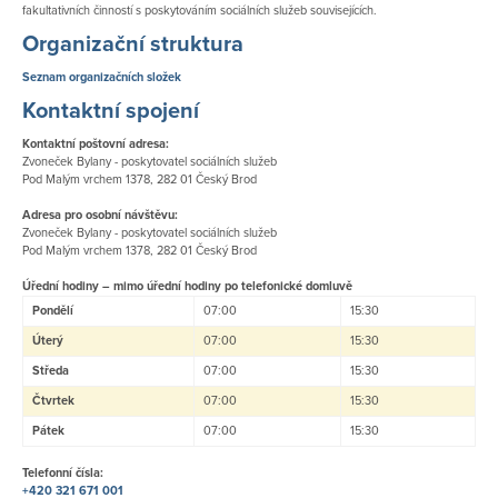
fakultativních činností s poskytováním sociálních služeb souvisejících.
Organizační struktura
Seznam organizačních složek
Kontaktní spojení
Kontaktní poštovní adresa:
Zvoneček Bylany - poskytovatel sociálních služeb
​Pod Malým vrchem 1378, 282 01 Český Brod
Adresa pro osobní návštěvu:
Zvoneček Bylany - poskytovatel sociálních služeb
Pod Malým vrchem 1378, 282 01 Český Brod
Úřední hodiny – mimo úřední hodiny po telefonické domluvě
Pondělí
07:00
15:30
Úterý
07:00
15:30
Středa
07:00
15:30
Čtvrtek
07:00
15:30
Pátek
07:00
15:30
Telefonní čísla:
+420 321 671 001