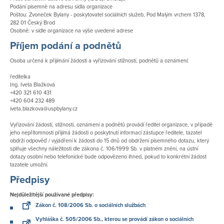
Podání písemně na adresu sídla organizace
Poštou:
Zvoneček Bylany - poskytovatel sociálních služeb, Pod Malým vrchem 1378,
282 01 Český Brod
Osobně: v sídle organizace na výše uvedené adrese
Příjem podání a podnětů
Osoba určená k přijímání žádosti a vyřizování stížností, podnětů a oznámení:
ředitelka
Ing. Iveta Blažková
+420 321 610 431
+420 604 232 489
iveta.blazkova@uspbylany.cz
Vyřizování žádostí, stížností, oznámení a podnětů provádí ředitel organizace, v případě
jeho nepřítomnosti přijímá žádosti o poskytnutí informací zástupce ředitele, tazatel
obdrží odpověď / vyjádření k žádosti do 15 dnů od obdržení písemného dotazu, který
splňuje všechny náležitosti dle zákona č. 106/1999 Sb. v platném znění, na ústní
dotazy osobní nebo telefonické bude odpovězeno ihned, pokud to konkrétní žádost
tazatele umožní.
Předpisy
Nejdůležitější používané předpisy:
Zákon č. 108/2006 Sb. o sociálních službách
Vyhláška č. 505/2006 Sb., kterou se provádí zákon o sociálních