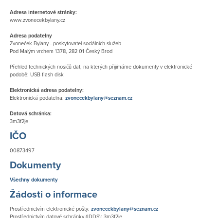
Adresa internetové stránky:
www.zvonecekbylany.cz
Adresa podatelny
Zvoneček Bylany - poskytovatel sociálních služeb
Pod Malým vrchem 1378, 282 01 Český Brod
Přehled technických nosičů dat, na kterých přijímáme dokumenty v elektronické
podobě: USB flash disk
Elektronická adresa podatelny:
Elektronická podatelna:
zvonecekbylany@seznam.cz
Datová schránka:
3m3f2je
IČO
00873497
Dokumenty
Všechny dokumenty
Žádosti o informace
Prostřednictvím elektronické pošty:
zvonecekbylany@seznam.cz
Prostřednictvím datové schránky (IDDS): 3m3f2je