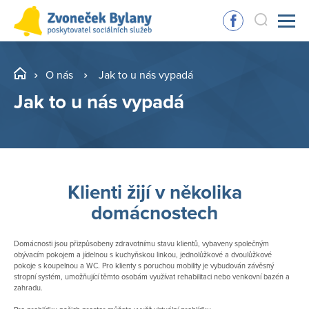
O nás
Jak to u nás vypadá
Jak to u nás vypadá
Klienti žijí v několika
domácnostech
Domácnosti jsou přizpůsobeny zdravotnímu stavu klientů, vybaveny společným
obývacím pokojem a jídelnou s kuchyňskou linkou, jednolůžkové a dvoulůžkové
pokoje s koupelnou a WC. Pro klienty s poruchou mobility je vybudován závěsný
stropní systém, umožňující těmto osobám využívat rehabilitaci nebo venkovní bazén a
zahradu.