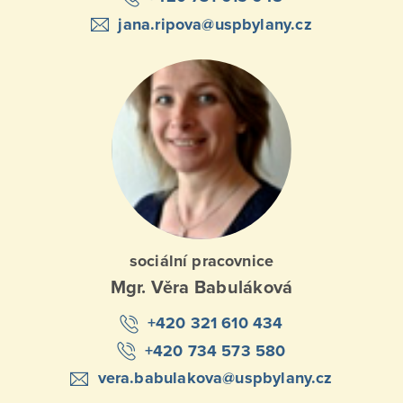
jana.ripova@uspbylany.cz
sociální pracovnice
Mgr. Věra Babuláková
+420 321 610 434
+420 734 573 580
vera.babulakova@uspbylany.cz