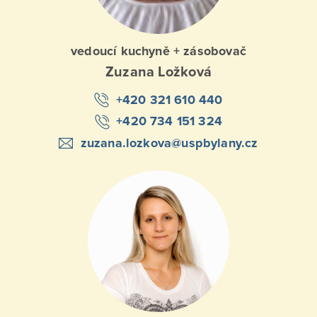
vedoucí kuchyně + zásobovač
Zuzana Ložková
+420 321 610 440
+420 734 151 324
zuzana.lozkova@uspbylany.cz