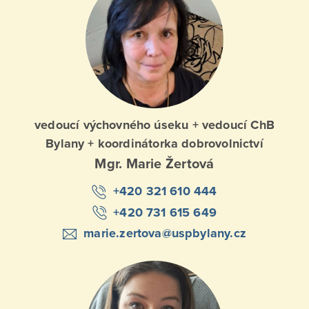
vedoucí výchovného úseku + vedoucí ChB
Bylany + koordinátorka dobrovolnictví
Mgr. Marie Žertová
+420 321 610 444
+420 731 615 649
marie.zertova@uspbylany.cz