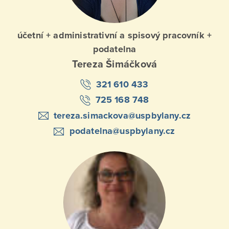
účetní + administrativní a spisový pracovník +
podatelna
Tereza Šimáčková
321 610 433
725 168 748
tereza.simackova@uspbylany.cz
podatelna@uspbylany.cz