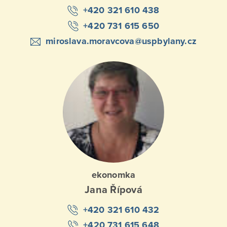
+420 321 610 438
+420 731 615 650
miroslava.moravcova@uspbylany.cz
ekonomka
Jana Řípová
+420 321 610 432
+420 731 615 648