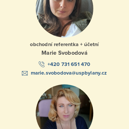
obchodní referentka + účetní
Marie Svobodová
+420 731 651 470
marie.svobodova@uspbylany.cz