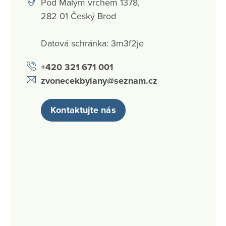
Pod Malým vrchem 1378,
282 01 Český Brod
Datová schránka: 3m3f2je
+420 321 671 001
zvonecekbylany@seznam.cz
Kontaktujte nás