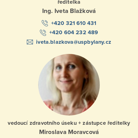
ředitelka
Ing. Iveta Blažková
+420 321 610 431
+420 604 232 489
iveta.blazkova@uspbylany.cz
vedoucí zdravotního úseku + zástupce ředitelky
Miroslava Moravcová