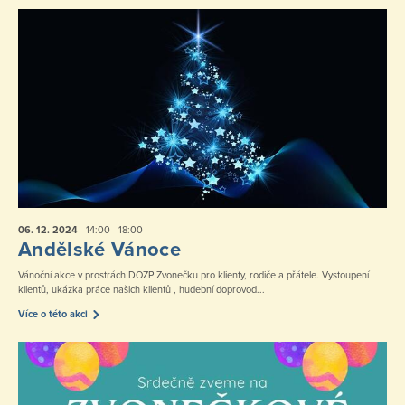
06. 12.
2024
14:00 - 18:00
Andělské Vánoce
Vánoční akce v prostrách DOZP Zvonečku pro klienty, rodiče a přátele. Vystoupení
klientů, ukázka práce našich klientů , hudební doprovod...
Více o této akci