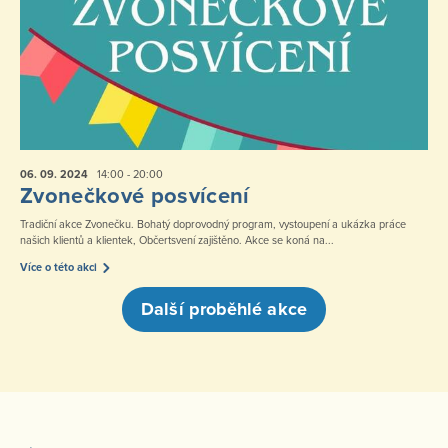
06. 09.
2024
14:00 - 20:00
Zvonečkové posvícení
Tradiční akce Zvonečku. Bohatý doprovodný program, vystoupení a ukázka práce
našich klientů a klientek, Občertsvení zajištěno. Akce se koná na...
Více o této akci
Další proběhlé akce