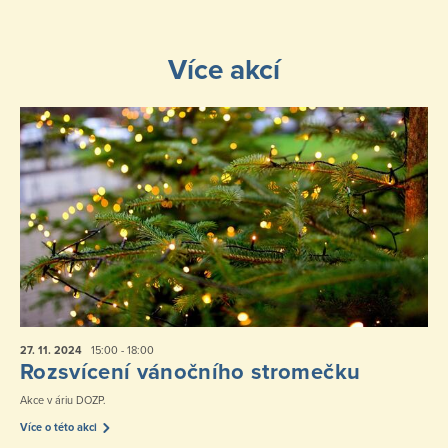
Více akcí
27. 11.
2024
15:00 - 18:00
Rozsvícení vánočního stromečku
Akce v áriu DOZP.
Více o této akci