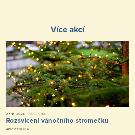
Více akcí
27. 11.
2024
15:00 - 18:00
Rozsvícení vánočního stromečku
Akce v áriu DOZP.