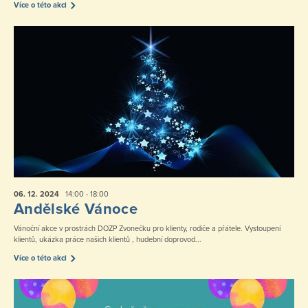
Více o této akci
06. 12.
2024
14:00 - 18:00
Andělské Vánoce
Vánoční akce v prostrách DOZP Zvonečku pro klienty, rodiče a přátele. Vystoupení
klientů, ukázka práce našich klientů , hudební doprovod...
Více o této akci