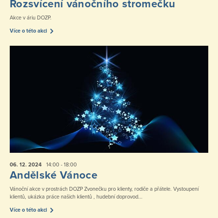
Rozsvícení vánočního stromečku
Akce v áriu DOZP.
Více o této akci
06. 12.
2024
14:00 - 18:00
Andělské Vánoce
Vánoční akce v prostrách DOZP Zvonečku pro klienty, rodiče a přátele. Vystoupení
klientů, ukázka práce našich klientů , hudební doprovod...
Více o této akci