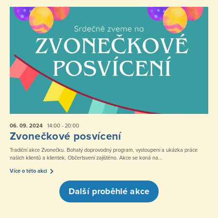
06. 09.
2024
14:00 - 20:00
Zvonečkové posvícení
Tradiční akce Zvonečku. Bohatý doprovodný program, vystoupení a ukázka práce
našich klientů a klientek, Občertsvení zajištěno. Akce se koná na...
Více o této akci
Další proběhlé akce