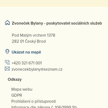
Zvoneček Bylany - poskytovatel sociálních služeb
Pod Malým vrchem 1378
282 01 Český Brod
Ukázat na mapě
+420 321 671 001
zvonecekbylany@seznam.cz
Odkazy
Mapa webu
GDPR
Prohlášení o přístupnosti
Informace dle zákona č. 106/1999 Sb.