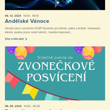
06. 12.
2024
14:00 - 18:00
Andělské Vánoce
Vánoční akce v prostrách DOZP Zvonečku pro klienty, rodiče a přátele. Vystoupení
klientů, ukázka práce našich klientů , hudební doprovod...
Více o této akci
06. 09.
2024
14:00 - 20:00